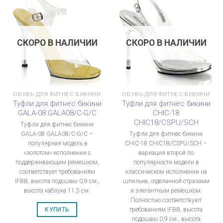
СКОРО В НАЛИЧИИ
СКОРО В НАЛИЧИИ
ОБУВЬ ДЛЯ ФИТНЕС-БИКИНИ
ОБУВЬ ДЛЯ ФИТНЕС-БИКИНИ
Туфли для фитнес бикини
Туфли для фитнес бикини
GALA-08 GALA08/C-G/C
CHIC-18
CHIC18/CSPU/SCH
Туфли для фитнес бикини
GALA-08 GALA08/C-G/C –
Туфли для фитнес бикини
популярная модель в
CHIC-18 CHIC18/CSPU/SCH –
«золотом» исполнении с
вариация второй по
поддерживающим ремешком,
популярности модели в
соответствует требованиям
классическом исполнении на
IFBB, высота подошвы 0,9 см.,
шпильке, отделанной стразами
высота каблука 11,5 см.
и элегантным ремешком.
Полностью соответствуют
требованиям IFBB, высота
КУПИТЬ
подошвы 0,9 см., высота