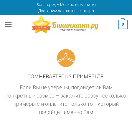
Skip
Ваш город
–
Москва
(
изменить
)
изменить
МОСКВА
Доставим заказ
послезавтра
to
content
0
СОМНЕВАЕТЕСЬ ? ПРИМЕРЬТЕ!
Если Вы не уверены, подойдет ли Вам
конкретный размер – закажите сразу несколько,
примерьте и оплатите только тот, который
подойдет именно Вам