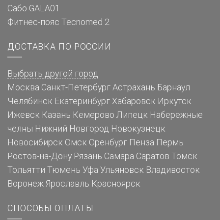
Сабо GALA01
Фитнес-пояс Tecnomed 2
ДОСТАВКА ПО РОССИИ
Выбрать другой город
Москва
Санкт-Петербург
Астрахань
Барнаул
Челябинск
Екатеринбург
Хабаровск
Иркутск
Ижевск
Казань
Кемерово
Липецк
Набережные
челны
Нижний Новгород
Новокузнецк
Новосибирск
Омск
Оренбург
Пенза
Пермь
Ростов-на-Дону
Рязань
Самара
Саратов
Томск
Тольятти
Тюмень
Уфа
Ульяновск
Владивосток
Воронеж
Ярославль
Красноярск
СПОСОБЫ ОПЛАТЫ