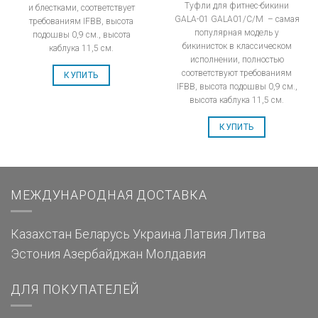
Туфли для фитнес-бикини
и блестками, соответствует
GALA-01 GALA01/C/M – самая
требованиям IFBB, высота
популярная модель у
подошвы 0,9 см., высота
бикинисток в классическом
каблука 11,5 см.
исполнении, полностью
соответствуют требованиям
КУПИТЬ
IFBB, высота подошвы 0,9 см.,
высота каблука 11,5 см.
КУПИТЬ
МЕЖДУНАРОДНАЯ ДОСТАВКА
Казахстан
Беларусь
Украина
Латвия
Литва
Эстония
Азербайджан
Молдавия
ДЛЯ ПОКУПАТЕЛЕЙ