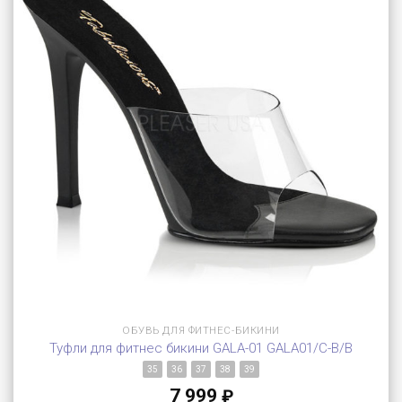
ОБУВЬ ДЛЯ ФИТНЕС-БИКИНИ
Туфли для фитнес бикини GALA-01 GALA01/C-B/B
35
36
37
38
39
7 999
₽