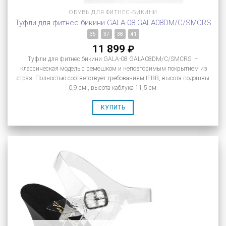
ОБУВЬ ДЛЯ ФИТНЕС-БИКИНИ
Туфли для фитнес бикини GALA-08 GALA08DM/C/SMCRS
35
37
38
41
11 899
₽
Туфли для фитнес бикини GALA-08 GALA08DM/C/SMCRS –
классическая модель с ремешком и неповторимым покрытием из
страз. Полностью соответствует требованиям IFBB, высота подошвы
0,9 см., высота каблука 11,5 см.
КУПИТЬ