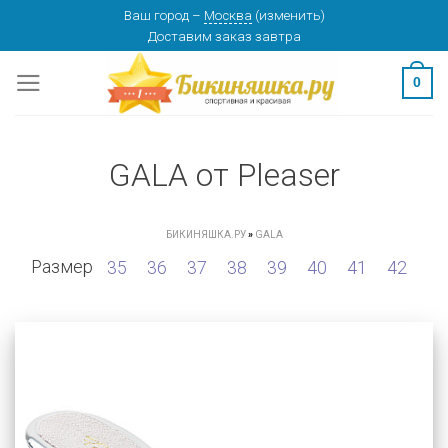
Skip
Ваш город
–
Москва
(
изменить
)
Доставим заказ
завтра
to
content
0
GALA от Pleaser
БИКИНЯШКА.РУ
»
GALA
Размер
35
36
37
38
39
40
41
42