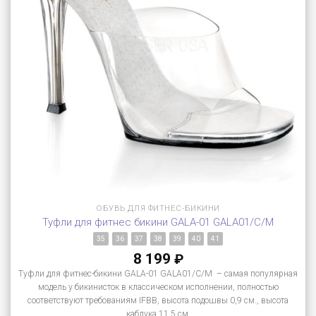
ОБУВЬ ДЛЯ ФИТНЕС-БИКИНИ
Туфли для фитнес бикини GALA-01 GALA01/C/M
35
36
37
38
39
40
41
8 199
₽
Туфли для фитнес-бикини GALA-01 GALA01/C/M – самая популярная
модель у бикинисток в классическом исполнении, полностью
соответствуют требованиям IFBB, высота подошвы 0,9 см., высота
каблука 11,5 см.