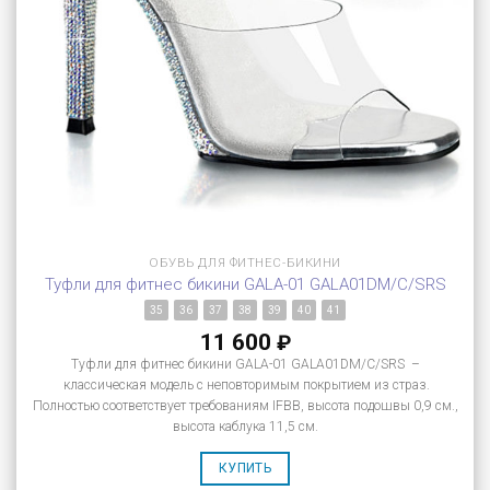
ОБУВЬ ДЛЯ ФИТНЕС-БИКИНИ
Туфли для фитнес бикини GALA-01 GALA01DM/C/SRS
35
36
37
38
39
40
41
11 600
₽
Туфли для фитнес бикини GALA-01 GALA01DM/C/SRS –
классическая модель с неповторимым покрытием из страз.
Полностью соответствует требованиям IFBB, высота подошвы 0,9 см.,
высота каблука 11,5 см.
КУПИТЬ