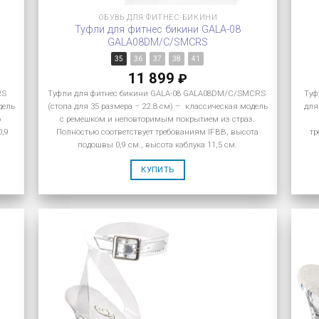
ОБУВЬ ДЛЯ ФИТНЕС-БИКИНИ
Туфли для фитнес бикини GALA-08
GALA08DM/C/SMCRS
35
36
37
38
41
11 899
₽
RS
Туфли для фитнес бикини GALA-08 GALA08DM/C/SMCRS
Туф
дель
(стопа для 35 размера – 22.8 см) – классическая модель
для
ю
с ремешком и неповторимым покрытием из страз.
0,9
Полностью соответствует требованиям IFBB, высота
тр
подошвы 0,9 см., высота каблука 11,5 см.
КУПИТЬ