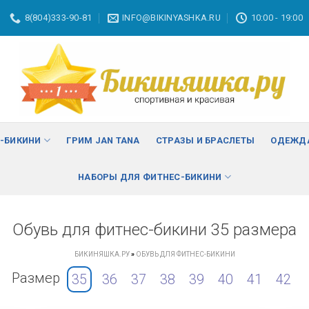
8(804)333-90-81
INFO@BIKINYASHKA.RU
10:00 - 19:00
С-БИКИНИ
ГРИМ JAN TANA
СТРАЗЫ И БРАСЛЕТЫ
ОДЕЖДА
НАБОРЫ ДЛЯ ФИТНЕС-БИКИНИ
Обувь для фитнес-бикини 35 размера
БИКИНЯШКА.РУ
»
ОБУВЬ ДЛЯ ФИТНЕС-БИКИНИ
Размер
35
36
37
38
39
40
41
42