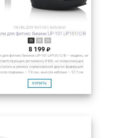
ОБУВЬ ДЛЯ ФИТНЕС-БИКИНИ
ли для фитнес бикини LIP-101 LIP101/C/B
35
38
39
8 199
₽
 для фитнес бикини LIP-101 LIP101/C/B – модель, не
ответствующая регламенту IFBB, но позволяющая
ступать в рамках соревнований других федераций.
сота подошвы – 1.9 см., высота каблука – 12.7 см.
КУПИТЬ