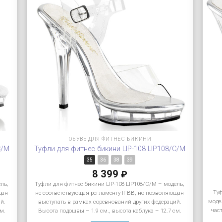
ОБУВЬ ДЛЯ ФИТНЕС-БИКИНИ
C/M
Туфли для фитнес бикини LIP-108 LIP108/C/M
35
36
38
39
8 399
₽
ель,
Туфли для фитнес бикини LIP-108 LIP108/C/M – модель,
Ту
щая
не соответствующая регламенту IFBB, но позволяющая
моде
й.
выступать в рамках соревнований других федераций.
час
м.
Высота подошвы – 1.9 см., высота каблука – 12.7 см.