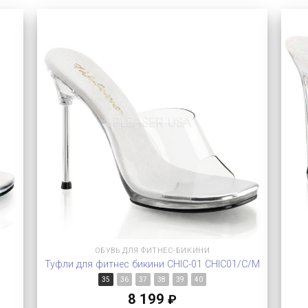
ОБУВЬ ДЛЯ ФИТНЕС-БИКИНИ
Туфли для фитнес бикини CHIC-01 CHIC01/C/M
35
36
37
38
39
40
8 199
₽