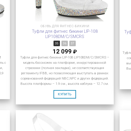
ОБУВЬ ДЛЯ ФИТНЕС-БИКИНИ
Туфли для фитнес бикини LIP-108
Туф
LIP108DM/C/SMCRS
35
36
37
12 099
₽
Туфли
M
Туфли для фитнес бикини LIP-108 LIP108DM/C/SMCRS –
со
ль с
модель босоножек на платформе, инкрустированной
вы
и,
стразами (полная закладка), не соответствующая
Вы
0,9
регламенту IFBB, но позволяющая выступать в рамках
соревнований федераций NBC,NPC и других федераций.
Высота платформы – 1.9 см., высота каблука – 12.7 см.
КУПИТЬ