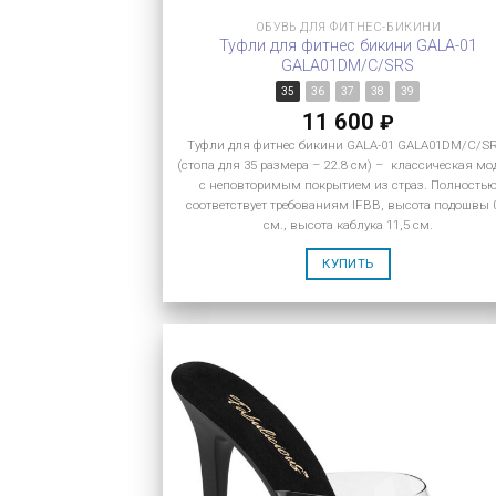
ОБУВЬ ДЛЯ ФИТНЕС-БИКИНИ
Туфли для фитнес бикини GALA-01
GALA01DM/C/SRS
35
36
37
38
39
11 600
₽
Туфли для фитнес бикини GALA-01 GALA01DM/C/S
(стопа для 35 размера – 22.8 см) – классическая мо
с неповторимым покрытием из страз. Полность
соответствует требованиям IFBB, высота подошвы 
см., высота каблука 11,5 см.
КУПИТЬ