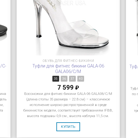
ОБУВЬ ДЛЯ ФИТНЕС-БИКИНИ
/C-
Туфли для фитнес бикини GALA-06
Туф
GALA06/C/M
35
36
37
40
7 599
₽
Туфл
лина
Босоножки для фитнес бикини GALA-06 GALA06/C/M
по 
дель
(длина стопы 35 размера – 22.8 см) – классичекое
ии,
исполнение широко распространенной в среде
та
бикинисток модели, соответствует требованиям IFBB,
тр
высота подошвы 0,9 см., высота каблука 11,5 см.
КУПИТЬ