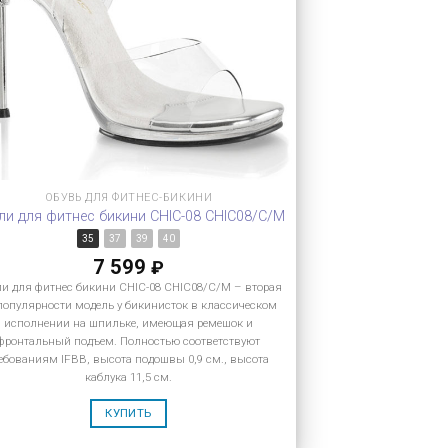
ОБУВЬ ДЛЯ ФИТНЕС-БИКИНИ
ли для фитнес бикини CHIC-08 CHIC08/C/M
35
37
39
40
7 599
₽
и для фитнес бикини CHIC-08 CHIC08/C/M – вторая
популярности модель у бикинисток в классическом
исполнении на шпильке, имеющая ремешок и
фронтальный подъем. Полностью соответствуют
ебованиям IFBB, высота подошвы 0,9 см., высота
каблука 11,5 см.
КУПИТЬ