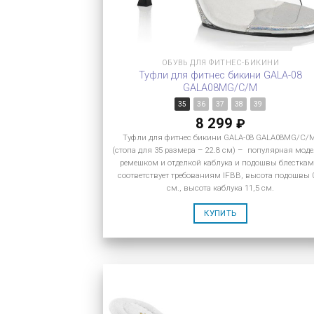
ОБУВЬ ДЛЯ ФИТНЕС-БИКИНИ
Туфли для фитнес бикини GALA-08
GALA08MG/C/M
35
36
37
38
39
8 299
₽
Туфли для фитнес бикини GALA-08 GALA08MG/C/
(стопа для 35 размера – 22.8 см) – популярная моде
ремешком и отделкой каблука и подошвы блесткам
соответствует требованиям IFBB, высота подошвы 
см., высота каблука 11,5 см.
КУПИТЬ