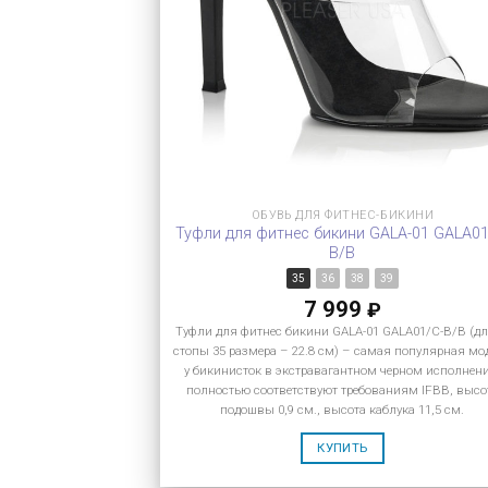
ОБУВЬ ДЛЯ ФИТНЕС-БИКИНИ
Туфли для фитнес бикини GALA-01 GALA01
B/B
35
36
38
39
7 999
₽
Туфли для фитнес бикини GALA-01 GALA01/C-B/B (д
стопы 35 размера – 22.8 см) – самая популярная мо
у бикинисток в экстравагантном черном исполнен
полностью соответствуют требованиям IFBB, высо
подошвы 0,9 см., высота каблука 11,5 см.
КУПИТЬ