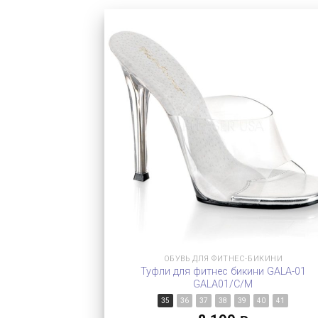
ОБУВЬ ДЛЯ ФИТНЕС-БИКИНИ
Туфли для фитнес бикини GALA-01
GALA01/C/M
35
36
37
38
39
40
41