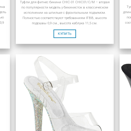
Туфли для фитнес бикини CHIC-01 CHIC01/C/M – вторая
ина
Ту
по популярности модель у бикинисток в классическом
дель
длин
исполнении на шпильке с фронтальным подъемом.
тью
по
Полностью соответствуют требованиям IFBB, высота
0,9
соо
подошвы 0,9 см., высота каблука 11,5 см.
КУПИТЬ