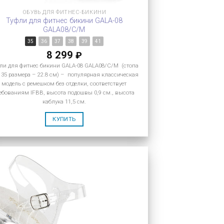
ОБУВЬ ДЛЯ ФИТНЕС-БИКИНИ
Туфли для фитнес бикини GALA-08
GALA08/C/M
35
36
37
38
39
41
8 299
₽
ли для фитнес бикини GALA-08 GALA08/C/M (стопа
 35 размера – 22.8 см) – популярная классическая
модель с ремешком без отделки, соответствует
ебованиям IFBB, высота подошвы 0,9 см., высота
каблука 11,5 см.
КУПИТЬ