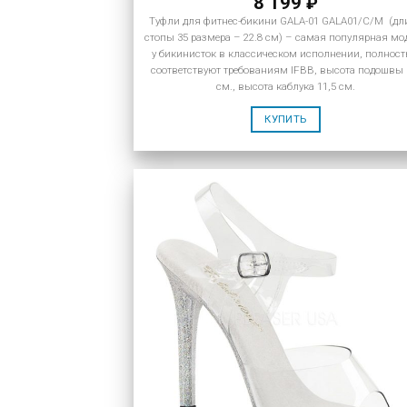
8 199
₽
Туфли для фитнес-бикини GALA-01 GALA01/C/M (дл
стопы 35 размера – 22.8 см) – самая популярная мо
у бикинисток в классическом исполнении, полнос
соответствуют требованиям IFBB, высота подошвы 
см., высота каблука 11,5 см.
КУПИТЬ