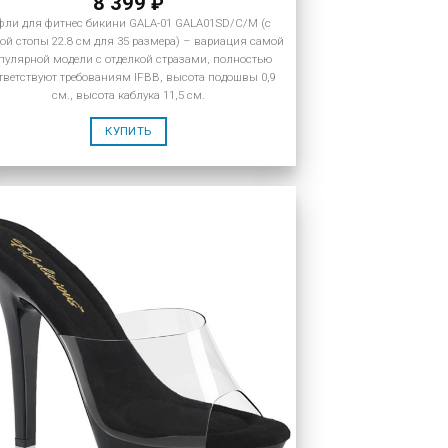
8 399
₽
фли для фитнес бикини GALA-01 GALA01SD/C/M (с
ой стопы 22.8 см для 35 размера) – вариация самой
пулярной модели с отделкой стразами, полностью
тветствуют требованиям IFBB, высота подошвы 0,9
см., высота каблука 11,5 см.
КУПИТЬ