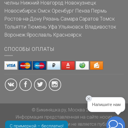
челны
Нижний Новгород
Новокузнецк
Новосибирск
Омск
Оренбург
Пенза
Пермь
Ростов-на-Дону
Рязань
Самара
Саратов
Томск
Тольятти
Тюмень
Уфа
Ульяновск
Владивосток
Воронеж
Ярославль
Красноярск
СПОСОБЫ ОПЛАТЫ
Напишите нам
© Бикиняшка.ру, Москва 2026
Информация представленная на сайте носит
ознакомительный характер и не является публичной
С примеркой – бесплатно!