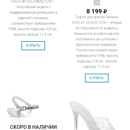
GALA-08 GALA08SD/C/M –
41
популярная модель с
8 199
₽
поддерживающи ремешком и
Туфли для фитнес бикини
отделкой стразами,
CHIC-01 CHIC01/C/M – вторая
соответствует требованиям
по популярности модель у
IFBB, высота подошвы 0,9 см.,
бикинисток в классическом
высота каблука 11,5 см.
исполнении на шпильке с
фронтальным подъемом.
КУПИТЬ
Полностью соответствуют
требованиям IFBB, высота
подошвы 0,9 см., высота
каблука 11,5 см.
КУПИТЬ
СКОРО В НАЛИЧИИ