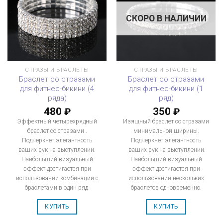
СКОРО В НАЛИЧИИ
СТРАЗЫ И БРАСЛЕТЫ
СТРАЗЫ И БРАСЛЕТЫ
Браслет со стразами
Браслет со стразами
для фитнес-бикини (4
для фитнес-бикини (1
ряда)
ряд)
480
350
₽
₽
Эффектный четырехрядный
Изящный браслет со стразами
браслет со стразами .
минимальной ширины.
Подчеркнет элегантность
Подчеркнет элегантность
ваших рук на выступлении.
ваших рук на выступлении.
Наибольший визуальный
Наибольший визуальный
эффект достигается при
эффект достигается при
использовании комбинации с
использовании нескольких
браслетами в один ряд.
браслетов одновременно.
КУПИТЬ
КУПИТЬ