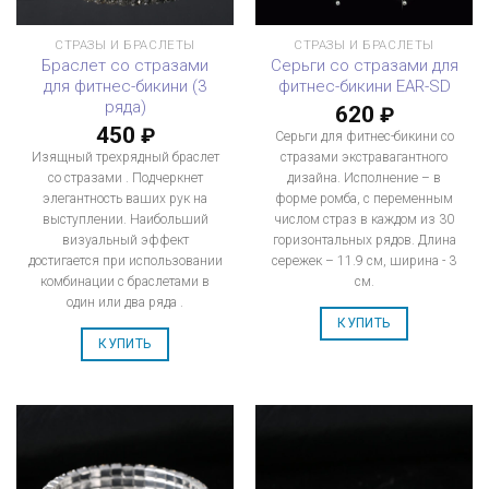
СТРАЗЫ И БРАСЛЕТЫ
СТРАЗЫ И БРАСЛЕТЫ
Браслет со стразами
Серьги со стразами для
для фитнес-бикини (3
фитнес-бикини EAR-SD
ряда)
620
₽
450
₽
Серьги для фитнес-бикини со
Изящный трехрядный браслет
стразами экстравагантного
со стразами . Подчеркнет
дизайна. Исполнение – в
элегантность ваших рук на
форме ромба, с переменным
выступлении. Наибольший
числом страз в каждом из 30
визуальный эффект
горизонтальных рядов. Длина
достигается при использовании
сережек – 11.9 см, ширина - 3
комбинации с браслетами в
см.
один или два ряда .
КУПИТЬ
КУПИТЬ