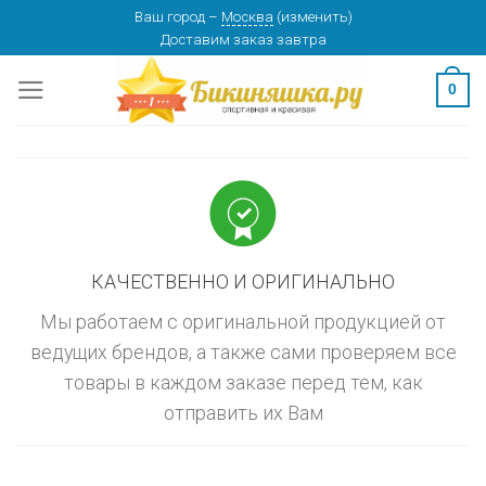
Skip
Ваш город
–
Москва
(
изменить
)
изменить
МОСКВА
Доставим заказ
завтра
to
content
0
КАЧЕСТВЕННО И ОРИГИНАЛЬНО
Мы работаем с оригинальной продукцией от
ведущих брендов, а также сами проверяем все
товары в каждом заказе перед тем, как
отправить их Вам