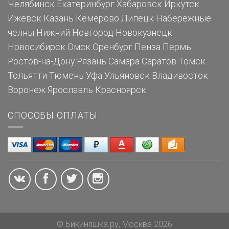
Челябинск
Екатеринбург
Хабаровск
Иркутск
Ижевск
Казань
Кемерово
Липецк
Набережные
челны
Нижний Новгород
Новокузнецк
Новосибирск
Омск
Оренбург
Пенза
Пермь
Ростов-на-Дону
Рязань
Самара
Саратов
Томск
Тольятти
Тюмень
Уфа
Ульяновск
Владивосток
Воронеж
Ярославль
Красноярск
СПОСОБЫ ОПЛАТЫ
© Бикиняшка.ру, Москва 2026